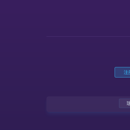
跳转到内容
V8官方注册服务
首页
公司大事记
公司快报
技术支持
联系方式
服务政策