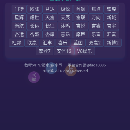
首页
公司大事记
公司快报
技术支持
联系方式
服务政策